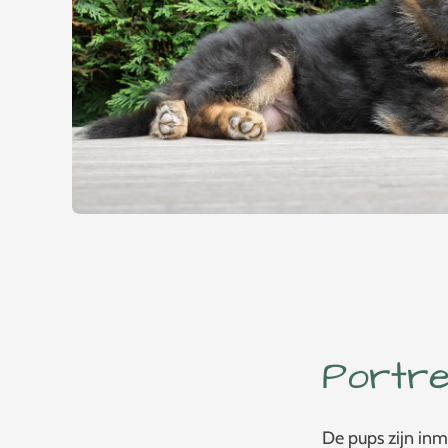
Portre
De pups zijn inm