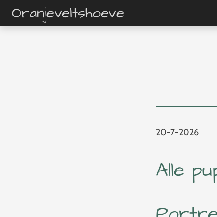
Oranjeveltshoeve
Ga
direct
naar
de
hoofdinhoud
20-7-2026
Alle p
Portre