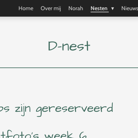
Home
Over mij
Norah
Nesten
Nieuw
D-nest
ups zijn gereserveerd
tfoto's week 6