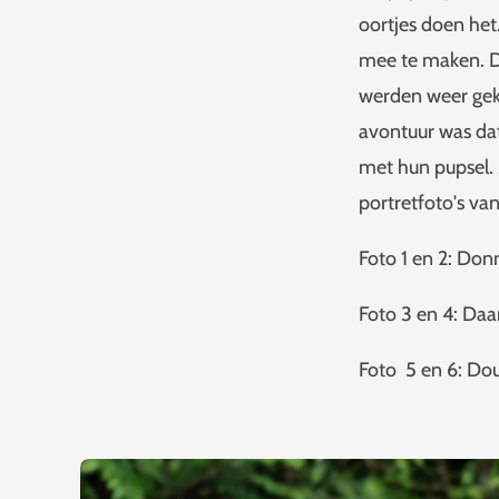
oortjes doen he
mee te maken. D
werden weer gekn
avontuur was da
met hun pupsel.
portretfoto's va
Foto 1 en 2: Don
Foto 3 en 4: Daa
Foto 5 en 6: Do